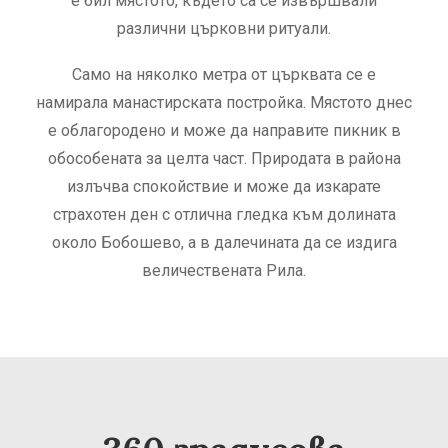
е бил мястото, където са се извършвали
различни църковни ритуали.
Само на няколко метра от църквата се е
намирала манастирската постройка. Мястото днес
е облагородено и може да направите пикник в
обособената за целта част. Природата в района
излъчва спокойствие и може да изкарате
страхотен ден с отлична гледка към долината
около Бобошево, а в далечината да се издига
величествената Рила.