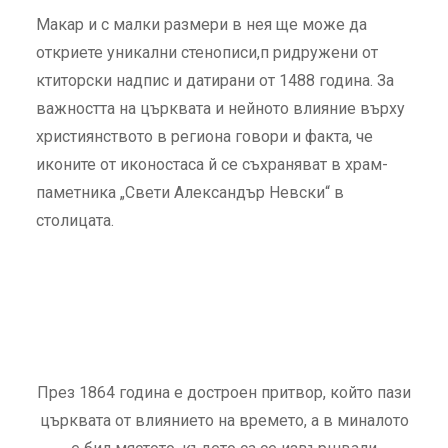
Макар и с малки размери в нея ще може да
откриете уникални стенописи,п
ридружени от
ктиторски надпис и датирани от 1488 година. За
важността на църквата и нейното влияние върху
християнството в региона говори и факта, че
иконите от иконостаса й се съхраняват в храм-
паметника „Свети Александър Невски“ в
столицата.
През 1864 година е достроен притвор, който пази
църквата от влиянието на времето, а в миналото