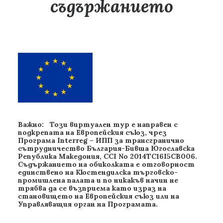
съдържанието
Важно: Този виртуален тур е направен с
подкрепата на Европейския съюз, чрез
Програма Interreg – ИПП за трансгранично
сътрудничество България-Бивша Югославска
Република Македония, CCI No 2014TC16I5CB006.
Съдържанието на обиколката е отговорност
единствено на Кюстендилска търговско-
промишлена палата и по никакъв начин не
трябва да се възприема като израз на
становището на Европейския съюз или на
Управляващия орган на Програмата.