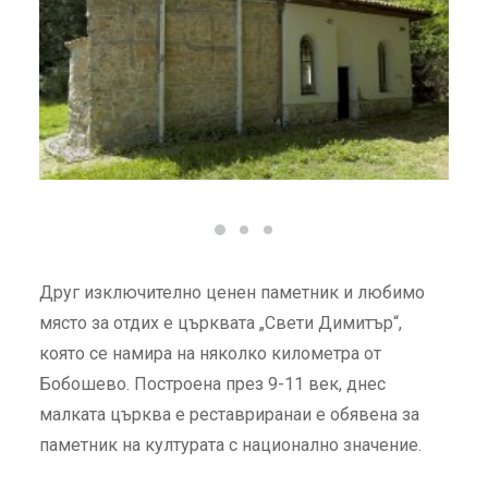
ПРОЕКТ CB006.2.23.044 ТУРИЗЪМ,
БЛАГОПРИЯТСТВАЩ КУЛТУРНОТО НАСЛЕДСТВО В
ТРАНСГРАНИЧЕН РЕГИОН БЪЛГАРИЯ-МАКЕДОНИЯ
SEARCH
Друг изключително ценен паметник и любимо
място за отдих е църквата „Свети Димитър“,
която се намира на няколко километра от
Бобошево. Построена през 9-11 век, днес
малката църква е
реставриранаи е обявена за
паметник на културата с национално значение.