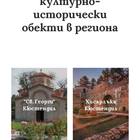
културно-
исторически
обекти в региона
"Св. Георги"
Хисарлъка
Кюстендил
Кюстендил