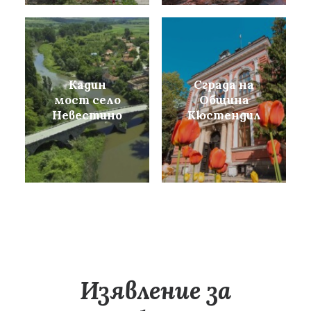
Кадин
Сграда на
мост село
Община
Невестино
Кюстендил
Изявление за