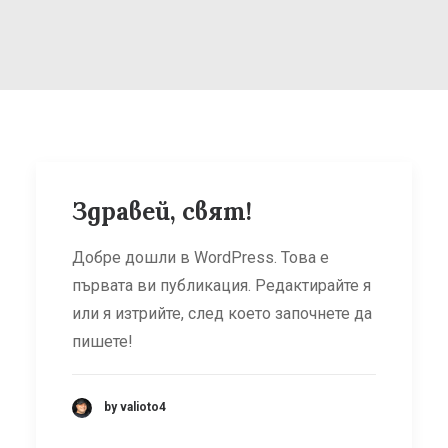
ПРОЕКТ CB006.2.23.044 ТУРИЗЪМ,
БЛАГОПРИЯТСТВАЩ КУЛТУРНОТО НАСЛЕДСТВО В
ТРАНСГРАНИЧЕН РЕГИОН БЪЛГАРИЯ-МАКЕДОНИЯ
SEARCH
Здравей, свят!
Добре дошли в WordPress. Това е
първата ви публикация. Редактирайте я
или я изтрийте, след което започнете да
пишете!
by valioto4